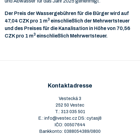
und Abwasser für das Jahr 2025 genehmigt.
Der Preis der Wassergebühren für die Bürger wird auf
3
47,04 CZK pro 1 m
einschließlich der Mehrwertsteuer
und des Preises für die Kanalisation in Höhe von 70,56
3
CZK pro 1 m
einschließlich Mehrwertsteuer.
Kontaktadresse
Vestecká 3
252 50 Vestec
T.:
313 035 501
E.:
info@vestec.cz
DS: cytasj8
IČO: 00507644
Bankkonto: 0388054389/0800