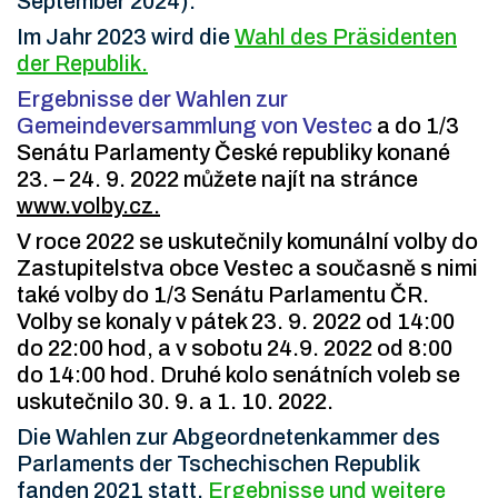
September 2024).
Im Jahr 2023 wird die
Wahl des Präsidenten
der Republik.
Ergebnisse der Wahlen zur
Gemeindeversammlung von Vestec
a do 1/3
Senátu Parlamenty České republiky konané
23. – 24. 9. 2022 můžete najít na stránce
www.volby.cz.
V roce 2022 se uskutečnily komunální volby do
Zastupitelstva obce Vestec a současně s nimi
také volby do 1/3 Senátu Parlamentu ČR.
Volby se konaly v pátek 23. 9. 2022 od 14:00
do 22:00 hod, a v sobotu 24.9. 2022 od 8:00
do 14:00 hod. Druhé kolo senátních voleb se
uskutečnilo 30. 9. a 1. 10. 2022.
Die Wahlen zur Abgeordnetenkammer des
Parlaments der Tschechischen Republik
fanden 2021 statt.
Ergebnisse und weitere