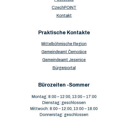
5) Wahlen zu den Gemeinderäten
(eine Gemeinde ist
CzechPOINT
eine grundlegende territoriale
Kontakt
Selbstverwaltungseinheit)
sie werden in allen Gemeinden, Städten,
Praktische Kontakte
eingemeindeten und nicht eingemeindeten
Mittelböhmische Region
Statutarstädten, der Hauptstadt Prag, den
Stadtbezirken und Stadtteilen abgehalten
Gemeindeamt Černošice
die Amtszeit der Vertreter beträgt 4 Jahre
Gemeindeamt Jesenice
Bürgerportal
Bürozeiten -Sommer
Montag: 8:00 – 12:00, 13:00 – 17:00
Dienstag: geschlossen
Mittwoch: 8:00 – 12:00, 13:00 – 18:00
Donnerstag: geschlossen