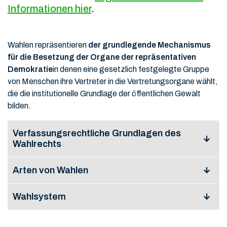
Informationen hier
.
Wahlen repräsentieren
der grundlegende Mechanismus
für die Besetzung der Organe der repräsentativen
Demokratie
in denen eine gesetzlich festgelegte Gruppe
von Menschen ihre Vertreter in die Vertretungsorgane wählt,
die die institutionelle Grundlage der öffentlichen Gewalt
bilden.
Verfassungsrechtliche Grundlagen des
Wahlrechts
Arten von Wahlen
Die Entwicklung des modernen Wahlrechts im 19. und
20. Jahrhundert führte zu bestimmten
Wahlsystem
Standardmerkmalen, die sich in den allgemein
In der Tschechischen Republik kann man die Arten von
anerkannten Grundsätzen des Wahlrechts
Wahlen vor allem nach dem Gremium unterscheiden,
widerspiegeln.
Dies sind die Bedingungen für die
das durch die Wahlen besetzt wird.
Einfach ausgedrückt, können