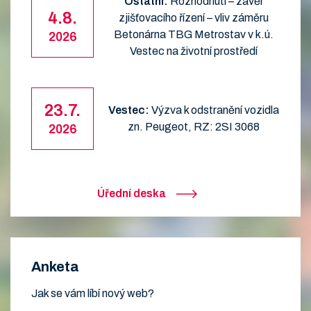
Ostatní:
Rozhodnutí – závěr
4.8.
zjišťovacího řízení – vliv záměru
Betonárna TBG Metrostav v k.ú.
2026
Vestec na životní prostředí
23.7.
Vestec:
Výzva k odstranění vozidla
zn. Peugeot, RZ: 2SI 3068
2026
Úřední deska
Anketa
Jak se vám líbí nový web?