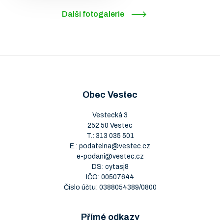
Další fotogalerie
Obec Vestec
Vestecká 3
252 50 Vestec
T.:
313 035 501
E.:
podatelna@vestec.cz
e-podani@vestec.cz
DS: cytasj8
IČO: 00507644
Číslo účtu: 0388054389/0800
Přímé odkazy