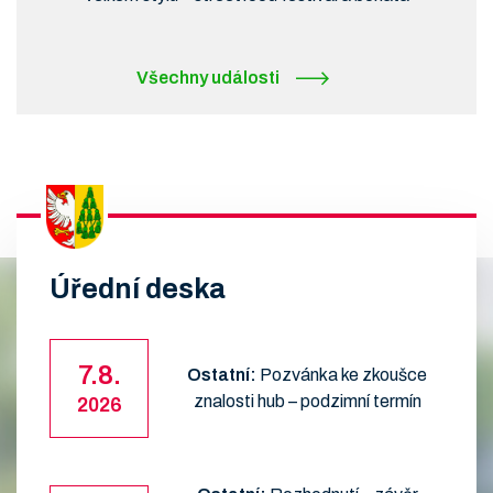
Všechny události
Úřední deska
7.8.
Ostatní:
Pozvánka ke zkoušce
znalosti hub – podzimní termín
2026