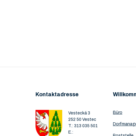
Kontaktadresse
Willkom
Büro
Vestecká 3
252 50 Vestec
Dorfmanag
T.:
313 035 501
E.:
Poststelle