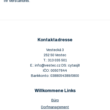
Ihr Verständnis.
Kontaktadresse
Vestecká 3
252 50 Vestec
T.:
313 035 501
E.:
info@vestec.cz
DS: cytasj8
IČO: 00507644
Bankkonto: 0388054389/0800
Willkommene Links
Büro
Dorfmanagement