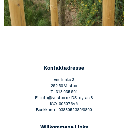
Kontaktadresse
Vestecká 3
252 50 Vestec
T.:
313 035 501
E.:
info@vestec.cz
DS: cytasj8
IČO: 00507644
Bankkonto: 0388054389/0800
Willkommene Links