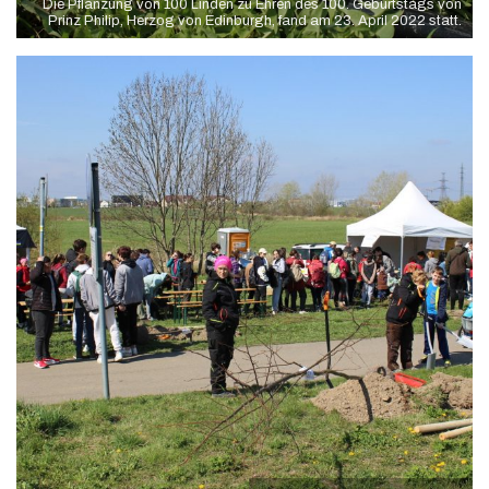
Die Pflanzung von 100 Linden zu Ehren des 100. Geburtstags von
Prinz Philip, Herzog von Edinburgh, fand am 23. April 2022 statt.