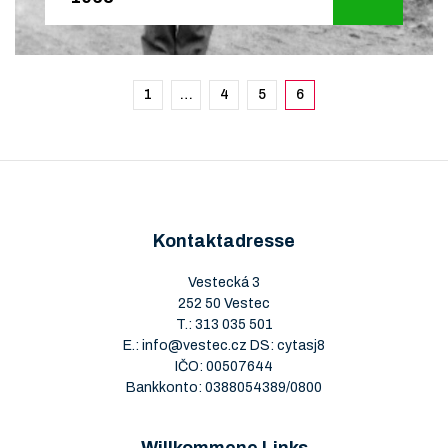
1
…
4
5
6
Kontaktadresse
Vestecká 3
252 50 Vestec
T.:
313 035 501
E.:
info@vestec.cz
DS: cytasj8
IČO: 00507644
Bankkonto: 0388054389/0800
Willkommene Links