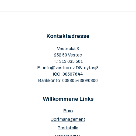
Kontaktadresse
Vestecká 3
252 50 Vestec
T.:
313 035 501
E.:
info@vestec.cz
DS: cytasj8
IČO: 00507644
Bankkonto: 0388054389/0800
Willkommene Links
Büro
Dorfmanagement
Poststelle