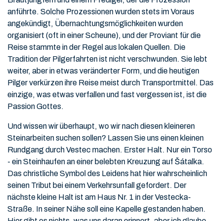
anführte. Solche Prozessionen wurden stets im Voraus
angekündigt, Übernachtungsmöglichkeiten wurden
organisiert (oft in einer Scheune), und der Proviant für die
Reise stammte in der Regel aus lokalen Quellen. Die
Tradition der Pilgerfahrten ist nicht verschwunden. Sie lebt
weiter, aber in etwas veränderter Form, und die heutigen
Pilger verkürzen ihre Reise meist durch Transportmittel. Das
einzige, was etwas verfallen und fast vergessen ist, ist die
Passion Gottes.
Und wissen wir überhaupt, wo wir nach diesen kleineren
Steinarbeiten suchen sollen? Lassen Sie uns einen kleinen
Rundgang durch Vestec machen. Erster Halt. Nur ein Torso
- ein Steinhaufen an einer belebten Kreuzung auf Šátalka.
Das christliche Symbol des Leidens hat hier wahrscheinlich
seinen Tribut bei einem Verkehrsunfall gefordert. Der
nächste kleine Halt ist am Haus Nr. 1 in der Vestecka-
Straße. In seiner Nähe soll eine Kapelle gestanden haben.
Hier gibt es nichts, was uns daran erinnert, aber ich glaube,