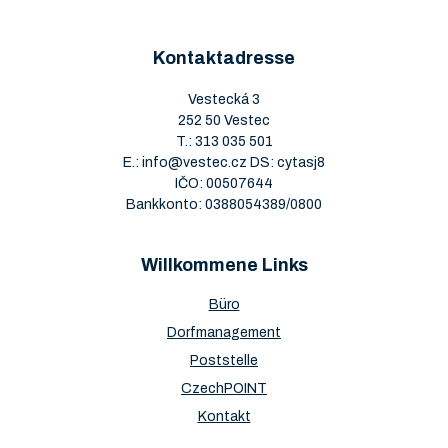
Kontaktadresse
Vestecká 3
252 50 Vestec
T.:
313 035 501
E.:
info@vestec.cz
DS: cytasj8
IČO: 00507644
Bankkonto: 0388054389/0800
Willkommene Links
Büro
Dorfmanagement
Poststelle
CzechPOINT
Kontakt