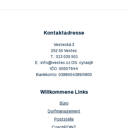
Kontaktadresse
Vestecká 3
252 50 Vestec
T.:
313 035 501
E.:
info@vestec.cz
DS: cytasj8
IČO: 00507644
Bankkonto: 0388054389/0800
Willkommene Links
Büro
Dorfmanagement
Poststelle
CzechPOINT