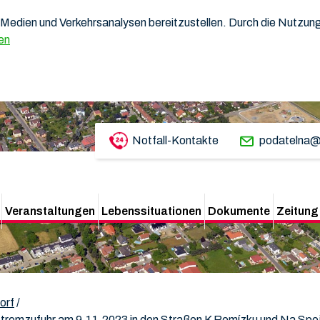
Medien und Verkehrsanalysen bereitzustellen. Durch die Nutzung 
en
Notfall-Kontakte
podatelna@
Veranstaltungen
Lebenssituationen
Dokumente
Zeitung
orf
/
tromzufuhr am 9.11.2023 in den Straßen K Remízku und Na Spo