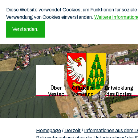
Diese Website verwendet Cookies, um Funktionen für soziale 
Verwendung von Cookies einverstanden.
Weitere Information
Verstanden.
Über
Offizieller
Entwicklung
Vestec
Vorstand
des Dorfes
Homepage
/
Derzeit
/
Informationen aus dem D
Bekanntmachung über die Unterbrechung der S