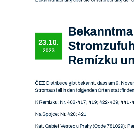
Bekanntmac
23.10.
Stromzufuh
2023
Remízku un
ČEZ Distribuce gibt bekannt, dass am 9. Novem
Stromausfall in den folgenden Orten stattfinden
K Remízku: Nr. 402-417; 419; 422-439; 441-
Na Spojce: Nr. 420; 421
Kat. Gebiet Vestec u Prahy (Code 781029): Par