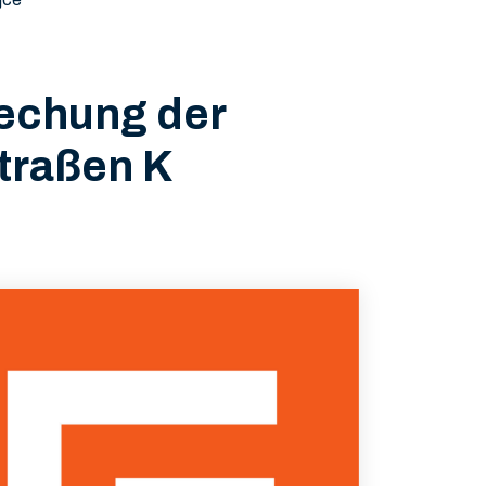
echung der
traßen K