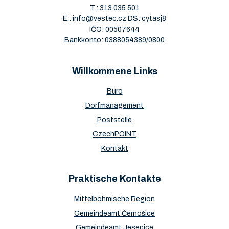
T.:
313 035 501
E.:
info@vestec.cz
DS: cytasj8
IČO: 00507644
Bankkonto: 0388054389/0800
Willkommene Links
Büro
Dorfmanagement
Poststelle
CzechPOINT
Kontakt
Praktische Kontakte
Mittelböhmische Region
Gemeindeamt Černošice
Gemeindeamt Jesenice