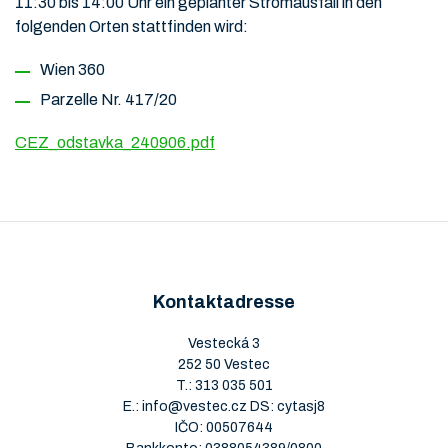
11:30 bis 14:00 Uhr ein geplanter Stromausfall in den
folgenden Orten stattfinden wird:
Wien 360
Parzelle Nr. 417/20
CEZ_odstavka_240906.pdf
Kontaktadresse
Vestecká 3
252 50 Vestec
T.:
313 035 501
E.:
info@vestec.cz
DS: cytasj8
IČO: 00507644