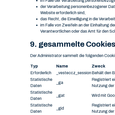
im Falle der Verarbeitung personenbezoge
der Verarbeitung personenbezogener Daten
Website erforderlich sind,
das Recht, die Einwilligung in die Verarb
im Falle von Zweifeln an der Einhaltung 
Verantwortlichen oder das Amt für den S
9. gesammelte Cookie
Der Administrator sammelt die folgenden Cooki
Typ
Name
Zweck
Erforderlich
_vesteccz_session
Behält den B
Statistische
Registriert e
_ga
Daten
Nutzung der 
Statistische
_gat
Wird mit Goo
Daten
Statistische
Registriert e
_gid
Daten
Nutzung der 