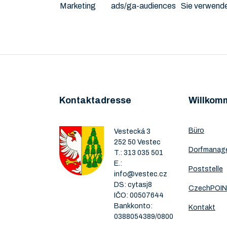
Marketing
ads/ga-audiences
Sie verwende
Kontaktadresse
Willkom
Büro
Vestecká 3
252 50 Vestec
Dorfmanag
T.:
313 035 501
E.:
Poststelle
info@vestec.cz
DS: cytasj8
CzechPOI
IČO: 00507644
Bankkonto:
Kontakt
0388054389/0800