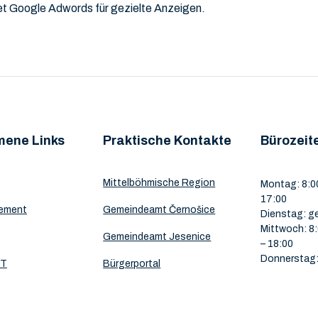
t Google Adwords für gezielte Anzeigen.
mene Links
Praktische Kontakte
Bürozeit
Mittelböhmische Region
Montag: 8:00
17:00
ement
Gemeindeamt Černošice
Dienstag: g
Mittwoch: 8:
Gemeindeamt Jesenice
– 18:00
Donnerstag:
NT
Bürgerportal