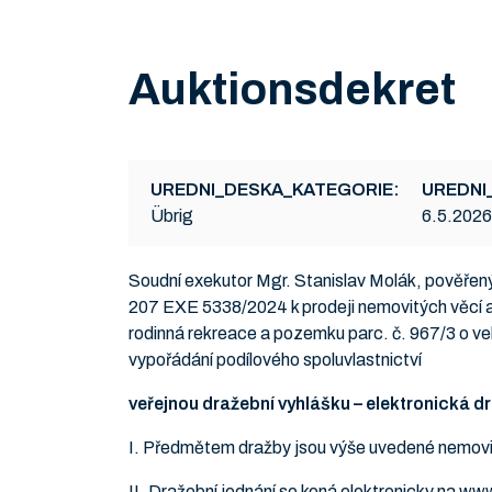
Auktionsdekret
UREDNI_DESKA_KATEGORIE:
UREDNI
Übrig
6.5.2026
Soudní exekutor Mgr. Stanislav Molák, pověřený
207 EXE 5338/2024 k prodeji nemovitých věcí a
rodinná rekreace a pozemku parc. č. 967/3 o ve
vypořádání podílového spoluvlastnictví
veřejnou dražební vyhlášku – elektronická d
I. Předmětem dražby jsou výše uvedené nemovito
II. Dražební jednání se koná elektronicky na ww