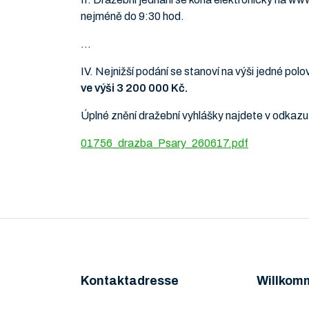
nejméně do 9:30 hod.
…
IV. Nejnižší podání se stanoví na výši jedné polo
ve výši 3 200 000 Kč.
Úplné znění dražební vyhlášky najdete v odkazu 
01756_drazba_Psary_260617.pdf
Kontaktadresse
Willkom