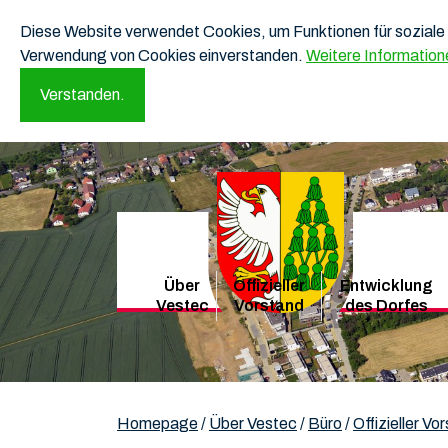
Diese Website verwendet Cookies, um Funktionen für soziale 
Verwendung von Cookies einverstanden.
Weitere Information
Verstanden.
Über
Offizieller
Entwicklung
Vestec
Vorstand
des Dorfes
Homepage
/
Über Vestec
/
Büro
/
Offizieller Vo