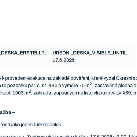
_DESKA_ERSTELLT:
UREDNI_DESKA_VISIBLE_UNTIL:
17.6.2026
 k provedení exekuce na základě pověření, které vydal Okresní 
2
 to pozemku par. č. st. 443 o výměře 75 m
, zastavěná plocha a 
2
likosti 1903 m
, zahrada, zapsaných na listu vlastnictví LV 439,
p
ražba –
sti jako jeden funkční celek.
w.drazby.cz. Zahájení elektronické dražby: 17.6.2026 v 9:00. Ukon