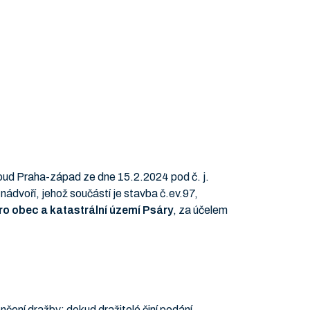
soud Praha-západ ze dne 15.2.2024 pod č. j.
nádvoří, jehož součástí je stavba č.ev.97,
ro obec a katastrální území Psáry
, za účelem
čení dražby: dokud dražitelé činí podání,