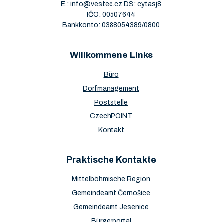
E.:
info@vestec.cz
DS: cytasj8
IČO: 00507644
Bankkonto: 0388054389/0800
Willkommene Links
Büro
Dorfmanagement
Poststelle
CzechPOINT
Kontakt
Praktische Kontakte
Mittelböhmische Region
Gemeindeamt Černošice
Gemeindeamt Jesenice
Bürgerportal