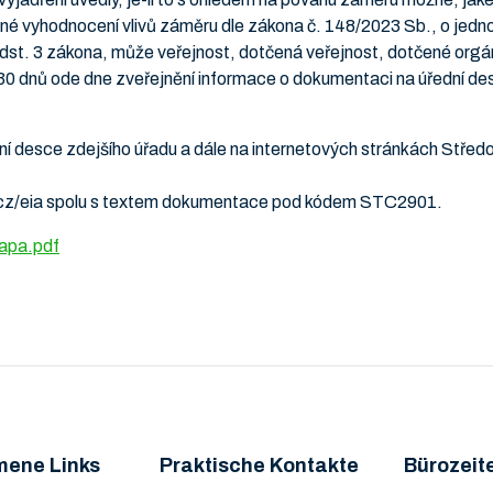
né vyhodnocení vlivů záměru dle zákona č. 148/2023 Sb., o jedn
 odst. 3 zákona, může veřejnost, dotčená veřejnost, dotčené or
 30 dnů ode dne zveřejnění informace o dokumentaci na úřední de
ní desce zdejšího úřadu a dále na internetových stránkách Stře
a.cz/eia spolu s textem dokumentace pod kódem STC2901.
apa.pdf
mene Links
Praktische Kontakte
Bürozeit