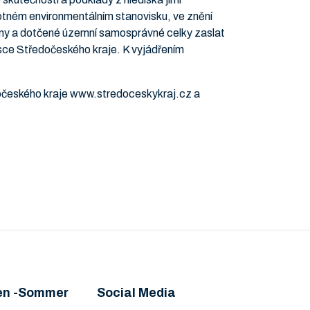
otném environmentálním stanovisku, ve znění
gány a dotčené územní samosprávné celky zaslat
sce Středočeského kraje. K vyjádřením
dočeského kraje www.stredoceskykraj.cz a
en -Sommer
Social Media