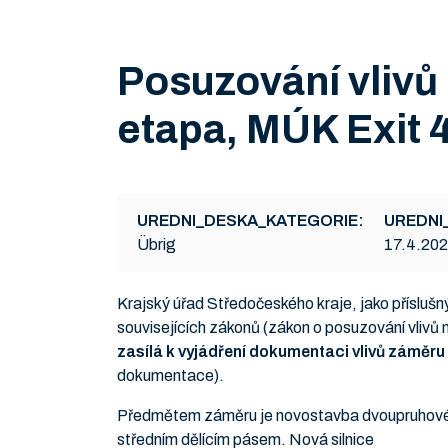
Posuzování vlivů 
etapa, MÚK Exit 
UREDNI_DESKA_KATEGORIE:
UREDNI
Übrig
17.4.20
Krajský úřad Středočeského kraje, jako příslušn
souvisejících zákonů (zákon o posuzování vlivů n
zasílá k vyjádření dokumentaci vlivů záměru 
dokumentace).
Předmětem záměru je novostavba dvoupruhové s
středním dělícím pásem. Nová silnice