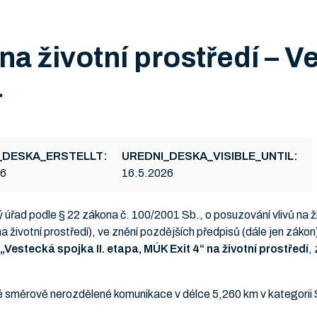
na životní prostředí – Ve
4
_DESKA_ERSTELLT:
UREDNI_DESKA_VISIBLE_UNTIL:
26
16.5.2026
ý úřad podle § 22 zákona č. 100/2001 Sb., o posuzování vlivů na ž
a životní prostředí), ve znění pozdějších předpisů (dále jen záko
„Vestecká spojka II. etapa, MÚK Exit 4“ na životní prostředí
,
měrově nerozdělené komunikace v délce 5,260 km v kategorii S