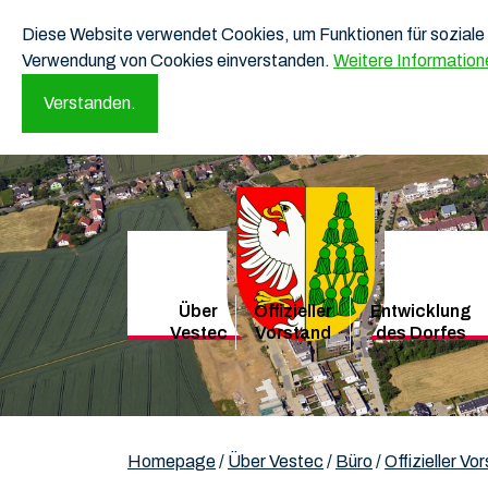
Diese Website verwendet Cookies, um Funktionen für soziale 
Verwendung von Cookies einverstanden.
Weitere Information
Verstanden.
Über
Offizieller
Entwicklung
Vestec
Vorstand
des Dorfes
Homepage
/
Über Vestec
/
Büro
/
Offizieller Vo