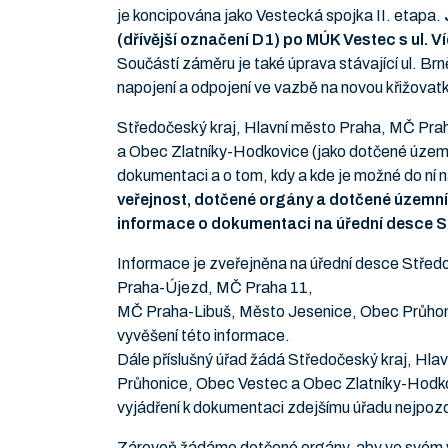
je koncipována jako Vestecká spojka II. etapa.
(dřívější označení D1) po MÚK Vestec
s ul. 
Součástí záměru je také úprava stávající ul. Br
napojení a odpojení ve vazbě na novou křižovat
Středočeský kraj, Hlavní město Praha, MČ Pr
a Obec Zlatníky-Hodkovice (jako dotčené územní
dokumentaci a o tom, kdy a kde je možné do ní n
veřejnost, dotčené orgány a dotčené územní
informace o dokumentaci na úřední desce S
Informace je zveřejněna na úřední desce Střed
Praha-Újezd, MČ Praha 11,
MČ Praha-Libuš, Město Jesenice, Obec Průhoni
vyvěšení této informace.
Dále příslušný úřad žádá Středočeský kraj, H
Průhonice, Obec Vestec a Obec Zlatníky-Hodkov
vyjádření k dokumentaci zdejšímu úřadu nejpozd
Zároveň žádáme dotčené orgány, aby ve svém vyj