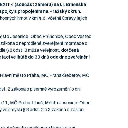
EXIT 4 (součást záměru) na ul. Brněnská
 spojky s propojením na Pražský okruh.
ohonných hmot v km 4,6, včetně úpravy jejich
ěsto Jesenice, Obec Průhonice, Obec Vestec
 zákona o neprodlené zveřejnění informace o
dle § 8 odst. 3 může veřejnost,
dotčená
aci ve lhůtě do 30 dnů ode dne zveřejnění
dá Hlavní město Praha, MČ Praha-Šeberov, MČ
st. 2 zákona o písemné vyrozumění o dni
ha 11, MČ Praha-Libuš, Město Jesenice, Obec
e smyslu § 8 odst. 2 a 3 zákona o zaslání
kutečnosti a podklady z hlediska jimi