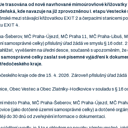
Je trasována od nově navrhované mimoúrovňové křižovatky 
Vídeňská, kde navazuje na již zprovozněnou I. etapu Vestecké
něnské mezi stávající křižovatkou EXIT 2 a čerpacími stanicemi p
ku EXIT 4.
aha-Šeberov, MČ Praha-Újezd, MČ Praha 11, MČ Praha-Libuš, M
 samosprávné celky) příslušný úřad žádá ve smyslu § 16 odst. 2
ahlížet, vyvěšením na úřední desce, současně s upozorněním, že 
 samosprávné celky zaslat své písemné vyjádření k dokument
tředočeského kraje.
očeského kraje ode dne 15. 4. 2026. Zároveň příslušný úřad žá
ce, Obec Vestec a Obec Zlatníky-Hodkovice v souladu s § 16 od
lavní město Praha, MČ Praha-Šeberov, MČ Praha-Újezd, MČ Pra
ice (jako dotčené územní samosprávné celky) a dotčené orgány v
ěji do 30 dnů od zveřejnění informace o dokumentaci.
ádření uvedly, je-li to s ohledem na povahu záměru možné, jaké s