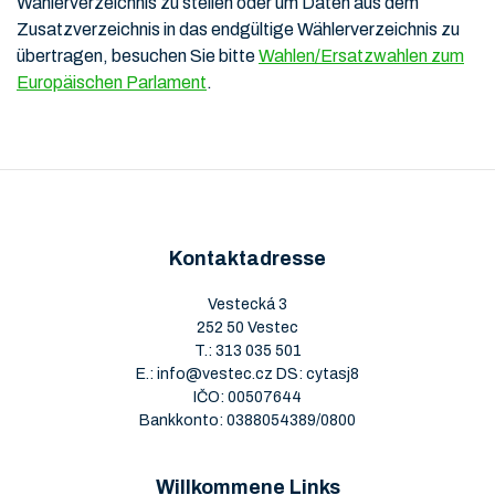
Wählerverzeichnis zu stellen oder um Daten aus dem
Zusatzverzeichnis in das endgültige Wählerverzeichnis zu
übertragen, besuchen Sie bitte
Wahlen/Ersatzwahlen zum
Europäischen Parlament
.
Kontaktadresse
Vestecká 3
252 50 Vestec
T.:
313 035 501
E.:
info@vestec.cz
DS: cytasj8
IČO: 00507644
Bankkonto: 0388054389/0800
Willkommene Links