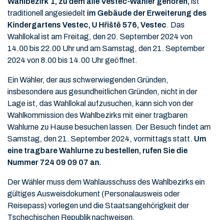
Wahlbezirk 1, zu dem alle Vestec-Wähler gehören,
ist
traditionell angesiedelt
im Gebäude der Erweiterung des
Kindergartens Vestec, U Hřiště 576, Vestec
. Das
Wahllokal ist am Freitag, den 20. September 2024 von
14.00 bis 22.00 Uhr und am Samstag, den 21. September
2024 von 8.00 bis 14.00 Uhr geöffnet.
Ein Wähler, der aus schwerwiegenden Gründen,
insbesondere aus gesundheitlichen Gründen, nicht in der
Lage ist, das Wahllokal aufzusuchen, kann sich von der
Wahlkommission des Wahlbezirks mit einer tragbaren
Wahlurne zu Hause besuchen lassen. Der Besuch findet am
Samstag, den 21. September 2024, vormittags statt.
Um
eine tragbare Wahlurne zu bestellen, rufen Sie die
Nummer 724 09 09 07 an.
Der Wähler muss dem Wahlausschuss des Wahlbezirks ein
gültiges Ausweisdokument (Personalausweis oder
Reisepass) vorlegen und die Staatsangehörigkeit der
Tschechischen Republik nachweisen.