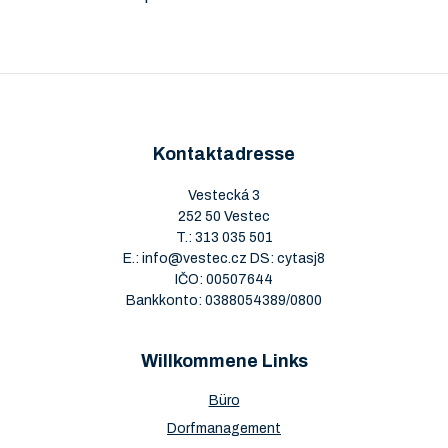
Kontaktadresse
Vestecká 3
252 50 Vestec
T.:
313 035 501
E.:
info@vestec.cz
DS: cytasj8
IČO: 00507644
Bankkonto: 0388054389/0800
Willkommene Links
Büro
Dorfmanagement