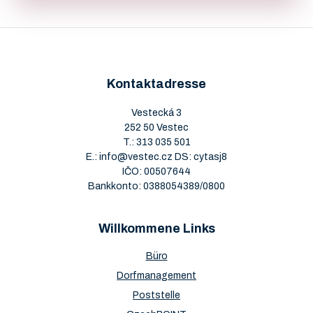
Kontaktadresse
Vestecká 3
252 50 Vestec
T.:
313 035 501
E.:
info@vestec.cz
DS: cytasj8
IČO: 00507644
Bankkonto: 0388054389/0800
Willkommene Links
Büro
Dorfmanagement
Poststelle