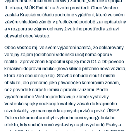
vyjádření se k dokumentaci vlivů záměru „Vestecká spojka
II. etapa, MÚK Exit 4“ na životní prostředí. Obec Vestec
zaslala Krajskému úřadu podrobné vyjádření, které ve svém
závěru shledává záměr v předložené podobě za nepřijatelný
a v rozporu se zájmy ochrany životního prostředí a zdraví
obyvatel obce Vestec.
Obec Vestec mj. ve svém vyjádření namítá, že deklarovaný
veřejný zájem (odlehčení Vídeňské ulici) nemá oporu v
realitě. Zprovoznění kapacitní spojky mezi D1 a D0 povede
k masivní dopravní indukci (nová silnice přitáhne nová vozidla,
která zde dosud nejezdí). Stavba nebude sloužit místní
obsluze, ale primárně jako přivaděč ke komerčním zónám,
což povede k nárůstu emisí a prachu v území. Podle
vyjádření obce Vestec představuje záměr výstavby
Vestecké spojky neakceptovatelný zásah do krajinného
rázu lokality, významných krajinných prvků a prvků ÚSES.
Dále v dokumentaci chybí vyhodnocení synergetického
efektu, kdy souběh nové výstavby na jihovýchodě Prahy a