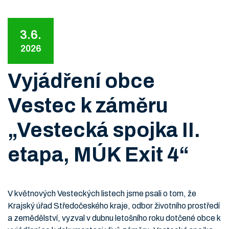
3.6.
2026
Vyjádření obce
Vestec k záměru
„Vestecká spojka II.
etapa, MÚK Exit 4“
V květnových Vesteckých listech jsme psali o tom, že
Krajský úřad Středočeského kraje, odbor životního prostředí
a zemědělství, vyzval v dubnu letošního roku dotčené obce k