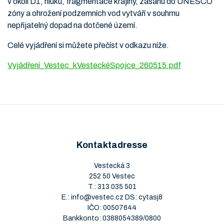
v okolí D1, hluku, fragmentace krajiny, zásahu do UNESCO
zóny a ohrožení podzemních vod vytváří v souhrnu
nepřijatelný dopad na dotčené území.
Celé vyjádření si můžete přečíst v odkazu níže.
Vyjádření_Vestec_kVesteckéSpojce_260515.pdf
Kontaktadresse
Vestecká 3
252 50 Vestec
T.:
313 035 501
E.:
info@vestec.cz
DS: cytasj8
IČO: 00507644
Bankkonto: 0388054389/0800