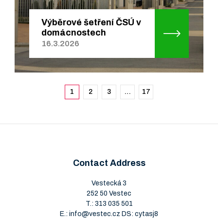
Výběrové šetření ČSÚ v
domácnostech
16.3.2026
1
2
3
…
17
Contact Address
Vestecká 3
252 50 Vestec
T.:
313 035 501
E.:
info@vestec.cz
DS: cytasj8