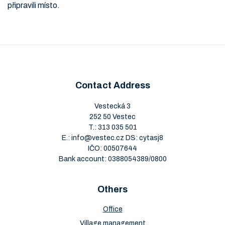
připravili místo.
Contact Address
Vestecká 3
252 50 Vestec
T.:
313 035 501
E.:
info@vestec.cz
DS: cytasj8
IČO: 00507644
Bank account: 0388054389/0800
Others
Office
Village management