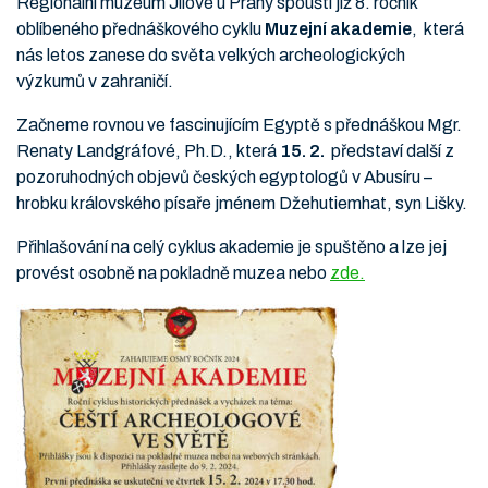
Regionální muzeum Jílové u Prahy spouští již 8. ročník
oblíbeného přednáškového cyklu
Muzejní akademie
, která
nás letos zanese do světa velkých archeologických
výzkumů v zahraničí.
Začneme rovnou ve fascinujícím Egyptě s přednáškou Mgr.
Renaty Landgráfové, Ph.D., která
15. 2.
představí další z
pozoruhodných objevů českých egyptologů v Abusíru –
hrobku královského písaře jménem Džehutiemhat, syn Lišky.
Přihlašování na celý cyklus akademie je spuštěno a lze jej
provést osobně na pokladně muzea nebo
zde.