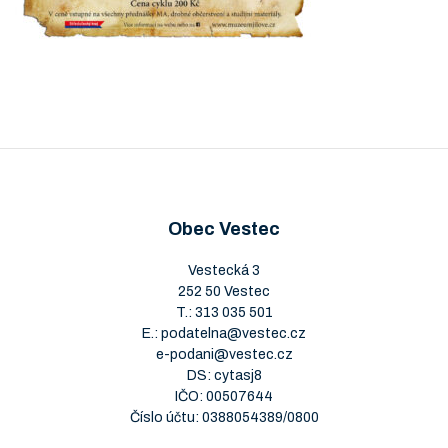
Obec Vestec
Vestecká 3
252 50 Vestec
T.:
313 035 501
E.:
podatelna@vestec.cz
e-podani@vestec.cz
DS: cytasj8
IČO: 00507644
Číslo účtu: 0388054389/0800