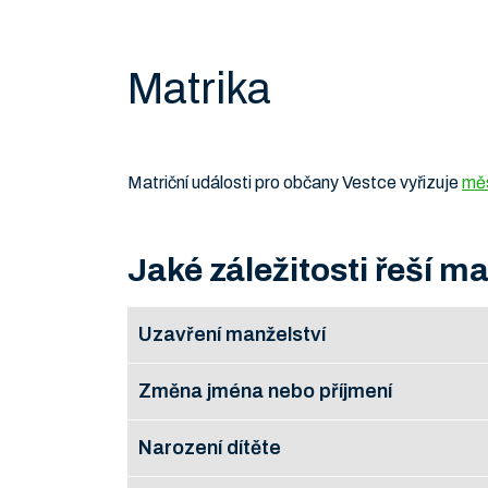
Matrika
Matriční události pro občany Vestce vyřizuje
měs
Jaké záležitosti řeší ma
Uzavření manželství
Změna jména nebo příjmení
Řešíte s matričním úřadem v místě konání sňa
poplatku.
Narození dítěte
Žádost se podává na předepsaném formuláři 
Pokud jste se rozhodli uzavřít sňatek na úze
Jesenici. Správní poplatek je s platností od 