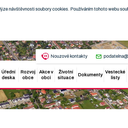
nalýze návštěvnosti soubory cookies. Používáním tohoto webu sou
Nouzové kontakty
podatelna@
Úřední
Rozvoj
Akce v
Životní
Vestecké
Dokumenty
deska
obce
obci
situace
listy