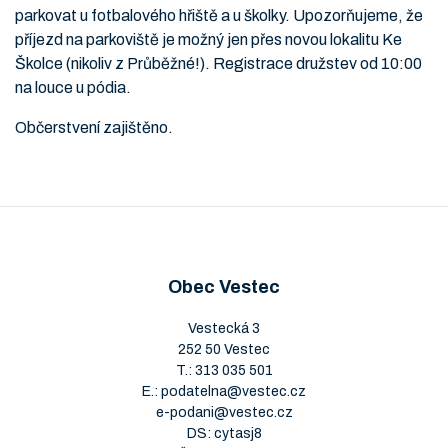
parkovat u fotbalového hřiště a u školky. Upozorňujeme, že
příjezd na parkoviště je možný jen přes novou lokalitu Ke
Školce (nikoliv z Průběžné!). Registrace družstev od 10:00
na louce u pódia.
Občerstvení zajištěno.
Obec Vestec
Vestecká 3
252 50 Vestec
T.:
313 035 501
E.:
podatelna@vestec.cz
e-podani@vestec.cz
DS: cytasj8