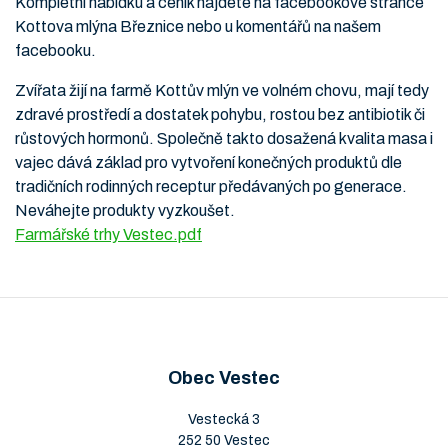
Kompletní nabídku a ceník najdete na facebookové stránce
Kottova mlýna Březnice nebo u komentářů na našem
facebooku.
Zvířata žijí na farmě Kottův mlýn ve volném chovu, mají tedy
zdravé prostředí a dostatek pohybu, rostou bez antibiotik či
růstových hormonů. Společně takto dosažená kvalita masa i
vajec dává základ pro vytvoření konečných produktů dle
tradičních rodinných receptur předávaných po generace.
Neváhejte produkty vyzkoušet.
Farmářské trhy Vestec.pdf
Obec Vestec
Vestecká 3
252 50 Vestec