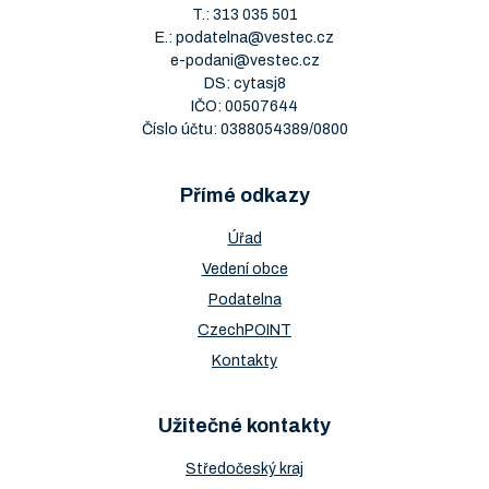
T.:
313 035 501
E.:
podatelna@vestec.cz
e-podani@vestec.cz
DS: cytasj8
IČO: 00507644
Číslo účtu: 0388054389/0800
Přímé odkazy
Úřad
Vedení obce
Podatelna
CzechPOINT
Kontakty
Užitečné kontakty
Středočeský kraj