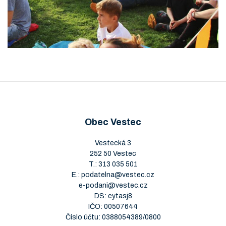
Obec Vestec
Vestecká 3
252 50 Vestec
T.:
313 035 501
E.:
podatelna@vestec.cz
e-podani@vestec.cz
DS: cytasj8
IČO: 00507644
Číslo účtu: 0388054389/0800