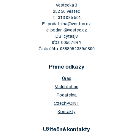
Vestecká 3
252 50 Vestec
T.:
313 035 501
E.:
podatelna@vestec.cz
e-podani@vestec.cz
DS: cytasj8
IČO: 00507644
Číslo účtu: 0388054389/0800
Přímé odkazy
Úřad
Vedení obce
Podatelna
CzechPOINT
Kontakty
Užitečné kontakty