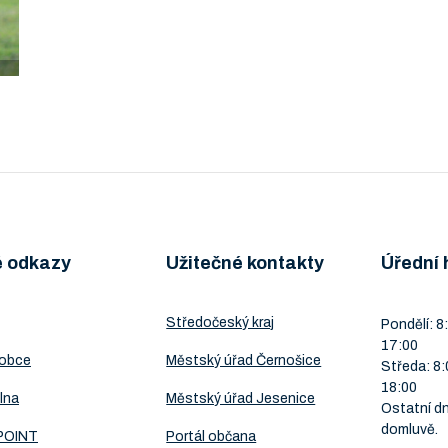
é odkazy
Užitečné kontakty
Úřední 
Středočeský kraj
Pondělí: 8:
17:00
 obce
Městský úřad Černošice
Středa: 8:
18:00
lna
Městský úřad Jesenice
Ostatní dn
domluvě.
POINT
Portál občana