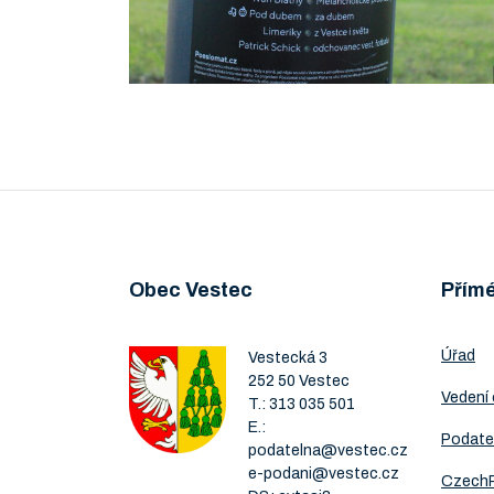
Obec Vestec
Přím
Úřad
Vestecká 3
252 50 Vestec
Vedení
T.:
313 035 501
E.:
Podate
podatelna@vestec.cz
e-podani@vestec.cz
Czech