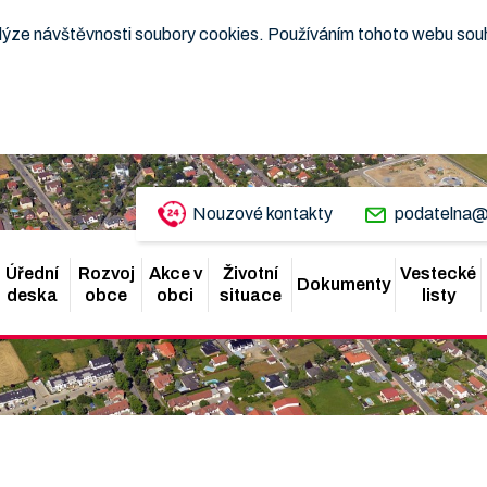
nalýze návštěvnosti soubory cookies. Používáním tohoto webu sou
Nouzové kontakty
podatelna@
Úřední
Rozvoj
Akce v
Životní
Vestecké
Dokumenty
deska
obce
obci
situace
listy