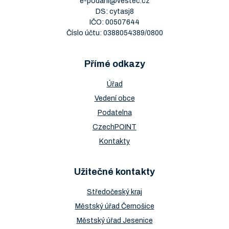
e-podani@vestec.cz
DS: cytasj8
IČO: 00507644
Číslo účtu: 0388054389/0800
Přímé odkazy
Úřad
Vedení obce
Podatelna
CzechPOINT
Kontakty
Užitečné kontakty
Středočeský kraj
Městský úřad Černošice
Městský úřad Jesenice