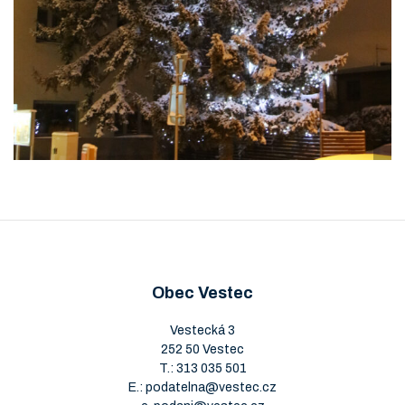
Obec Vestec
Vestecká 3
252 50 Vestec
T.:
313 035 501
E.:
podatelna@vestec.cz