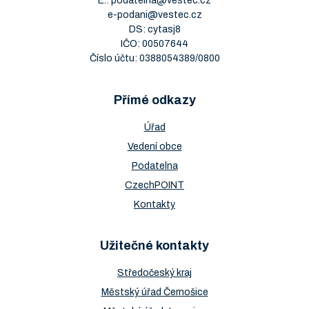
E.:
podatelna@vestec.cz
e-podani@vestec.cz
DS: cytasj8
IČO: 00507644
Číslo účtu: 0388054389/0800
Přímé odkazy
Úřad
Vedení obce
Podatelna
CzechPOINT
Kontakty
Užitečné kontakty
Středočeský kraj
Městský úřad Černošice