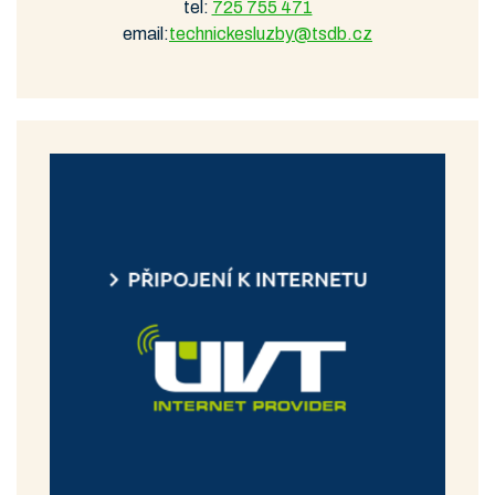
tel:
725 755 471
email:
technickesluzby@tsdb.cz