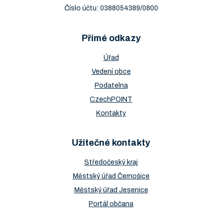
Zápis ze
Číslo účtu: 0388054389/0800
Prohlédnout
Stáhnout
schůze konané
dne 09.03.2011
Zápis ze
Prohlédnout
Stáhnout
schůze konané
Přímé odkazy
dne 02.06.2010
Úřad
Vedení obce
Zápis ze
Podatelna
schůze
Prohlédnout
Stáhnout
CzechPOINT
konaneé dne
21.04.2021
Kontakty
Užitečné kontakty
Zápis ze
Prohlédnout
Stáhnout
schůze konané
Středočeský kraj
dne 10.01.2010
Městský úřad Černošice
Městský úřad Jesenice
Portál občana