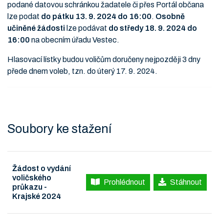
podané datovou schránkou žadatele či přes Portál občana
lze podat
do pátku 13. 9. 2024 do 16:00
.
Osobně
učiněné žádosti
lze podávat
do středy 18. 9. 2024 do
16:00
na obecním úřadu Vestec.
Hlasovací lístky budou voličům doručeny nejpozději 3 dny
přede dnem voleb, tzn. do úterý 17. 9. 2024.
Soubory ke stažení
Žádost o vydání
voličského
Prohlédnout
Stáhnout
průkazu -
Krajské 2024