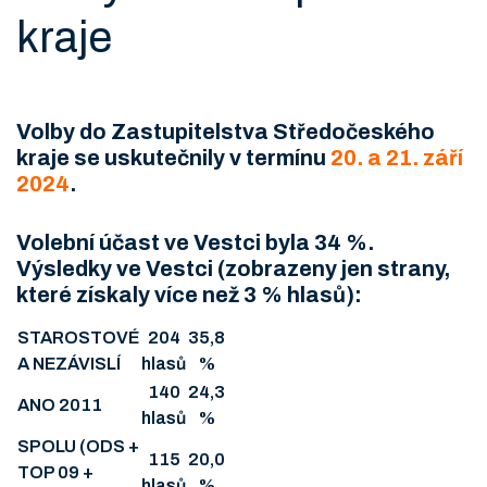
kraje
Volby do Zastupitelstva Středočeského
kraje se uskutečnily v termínu
20. a 21. září
2024
.
Volební účast ve Vestci byla 34 %.
Výsledky ve Vestci (zobrazeny jen strany,
které získaly více než 3 % hlasů):
STAROSTOVÉ
204
35,8
A NEZÁVISLÍ
hlasů
%
140
24,3
ANO 2011
hlasů
%
SPOLU (ODS +
115
20,0
TOP 09 +
hlasů
%