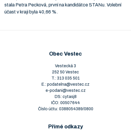
stala Petra Pecková, první na kandidátce STANu. Volební
účast v kraji byla 40,66 %.
Obec Vestec
Vestecká 3
252 50 Vestec
T.:
313 035 501
E.:
podatelna@vestec.cz
e-podani@vestec.cz
DS: cytasj8
IČO: 00507644
Číslo účtu: 0388054389/0800
Přímé odkazy