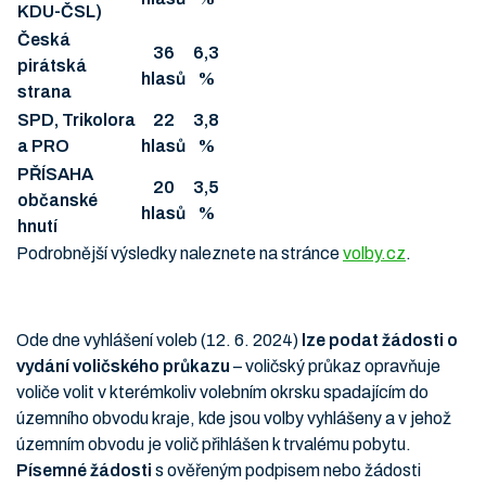
KDU-ČSL)
Česká
36
6,3
pirátská
hlasů
%
strana
SPD, Trikolora
22
3,8
a PRO
hlasů
%
PŘÍSAHA
20
3,5
občanské
hlasů
%
hnutí
Podrobnější výsledky naleznete na stránce
volby.cz
.
Ode dne vyhlášení voleb (12. 6. 2024)
lze podat žádosti o
vydání voličského průkazu
– voličský průkaz opravňuje
voliče volit v kterémkoliv volebním okrsku spadajícím do
územního obvodu kraje, kde jsou volby vyhlášeny a v jehož
územním obvodu je volič přihlášen k trvalému pobytu.
Písemné žádosti
s ověřeným podpisem nebo žádosti