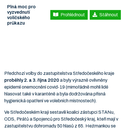
Plná moc pro
vyzvednutí
Prohlédnout
Stáhnout
voličského
průkazu
Předchozí volby do zastupitelstva Středočeského kraje
proběhly 2. a 3. října 2020
a byly výrazně ovlivněny
epidemií onemocnění covid-19 (mimořádně mohli lidé
hlasovat také v karanténě a byla dodržována přísná
hygienická opatření ve volebních místnostech).
Ve Středočeském kraji sestavili koalici zástupci STANu,
ODS, Pirátů a Spojenců pro Středočeský kraj, kteří mají v
zastupitelstvu dohromady 50 hlasů z 65. Hejtmankou se