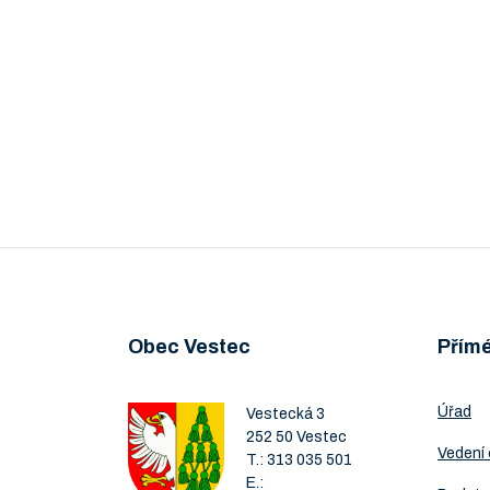
Obec Vestec
Přím
Úřad
Vestecká 3
252 50 Vestec
Vedení
T.:
313 035 501
E.: