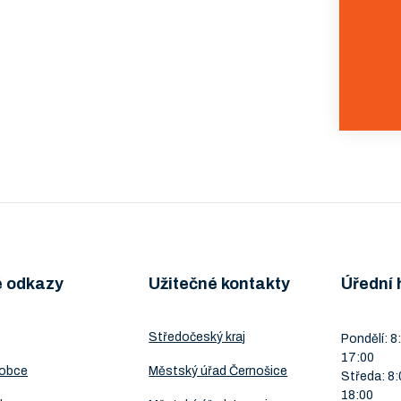
é odkazy
Užitečné kontakty
Úřední 
Středočeský kraj
Pondělí: 8:
17:00
 obce
Městský úřad Černošice
Středa: 8:
18:00