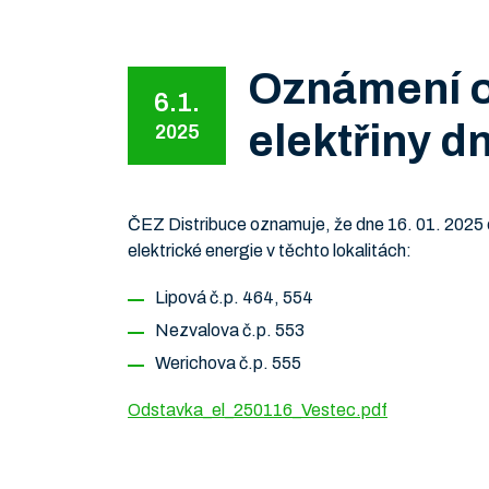
Oznámení o
6.1.
elektřiny d
2025
ČEZ Distribuce oznamuje, že dne 16. 01. 2025 
elektrické energie v těchto lokalitách:
Lipová č.p. 464, 554
Nezvalova č.p. 553
Werichova č.p. 555
Odstavka_el_250116_Vestec.pdf