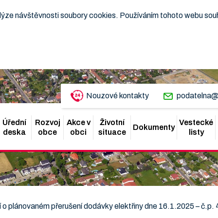
nalýze návštěvnosti soubory cookies. Používáním tohoto webu sou
Nouzové kontakty
podatelna@
Úřední
Rozvoj
Akce v
Životní
Vestecké
Dokumenty
deska
obce
obci
situace
listy
o plánovaném přerušení dodávky elektřiny dne 16.1.2025 – č.p. 