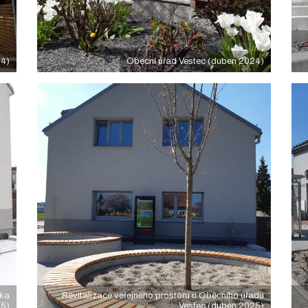
24)
Obecní úřad Vestec (duben 2024)
ska
Revitalizace veřejného prostoru u Obecního úřadu
25)
Vestec (duben 2025)