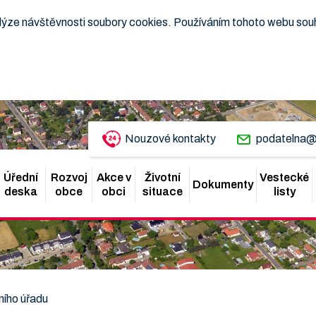
nalýze návštěvnosti soubory cookies. Používáním tohoto webu sou
Nouzové kontakty
podatelna@
Úřední
Rozvoj
Akce v
Životní
Vestecké
Dokumenty
deska
obce
obci
situace
listy
ního úřadu