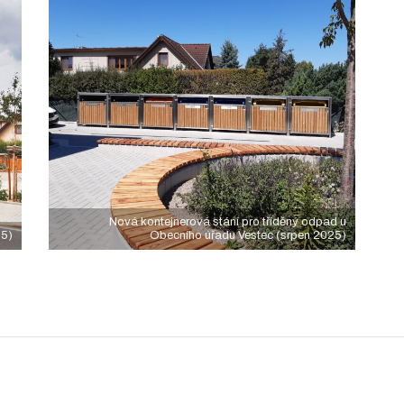
Nová kontejnerová stání pro tříděný odpad u
25)
Obecního úřadu Vestec (srpen 2025)