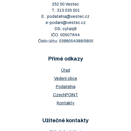
252 50 Vestec
T.:
313 035 501
E.:
podatelna@vestec.cz
e-podani@vestec.cz
DS: cytasj8
IČO: 00507644
Číslo účtu: 0388054389/0800
Přímé odkazy
Úřad
Vedení obce
Podatelna
CzechPOINT
Kontakty
Užitečné kontakty