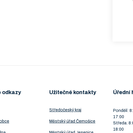
é odkazy
Užitečné kontakty
Úřední 
Středočeský kraj
Pondělí: 8:
17:00
 obce
Městský úřad Černošice
Středa: 8:
18:00
lna
Městský úřad Jesenice