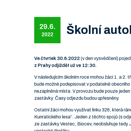
29.6.
Školní aut
2022
Ve čtvrtek 30.6.2022
(v den vysvědčení) poje
z Prahy odjíždět už ve 12:30.
V následujícím školním roce mohou žáci 1. a 2. tř
bude možné podepisovat v podatelně obecního úř
nezaplněná místa. V provozu bude pouze jeden 
zastávky. Časy odjezdu budou upřesněny.
Ostatní žáci mohou využívat linku 326, která r
Kunratického lesa“. Jeden z těchto spojů (s od
ze zastávky Vestec, Biocev, neobsluhuje tedy Je
vestecké školáky.