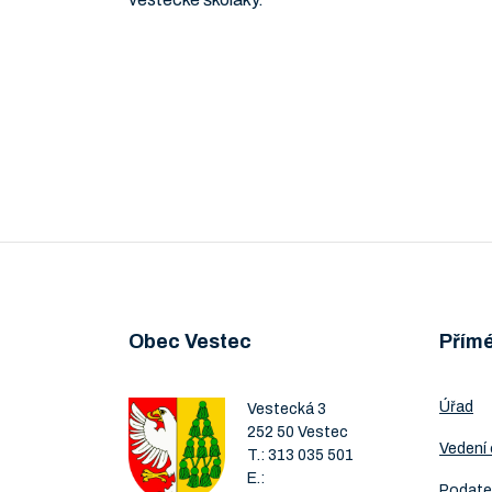
Obec Vestec
Přím
Úřad
Vestecká 3
252 50 Vestec
Vedení
T.:
313 035 501
E.:
Podate