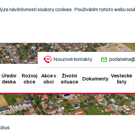
nalýze návštěvnosti soubory cookies. Používáním tohoto webu sou
Nouzové kontakty
podatelna@
Úřední
Rozvoj
Akce v
Životní
Vestecké
Dokumenty
deska
obce
obci
situace
listy
tobus