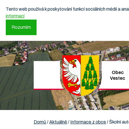
Tento web používá k poskytování funkcí sociálních médií a a
informací
Rozumím
Obec
Vestec
Domů
/
Aktuálně
/
Informace z obce
/
Školní au