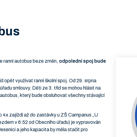
obus
de ranní autobus beze změn,
odpolední spoj bude
íd opět využívat ranní školní spoj. Od 29. srpna
adu smlouvy. Děti ze 3. tříd se mohou hlásit na
autobus, který bude obsluhovat všechny stávající
áno 4x zajíždí až do zastávky u ZŠ Campanus „U
jezdem v 6:52 od Obecního úřadu) je vypravován
senici a jeho kapacita by měla stačit pro