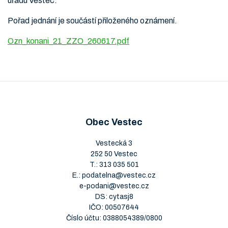
úřadu Vestec.
Pořad jednání je součástí přiloženého oznámení.
Ozn_konani_21_ZZO_260617.pdf
Obec Vestec
Vestecká 3
252 50 Vestec
T.:
313 035 501
E.:
podatelna@vestec.cz
e-podani@vestec.cz
DS: cytasj8
IČO: 00507644
Číslo účtu: 0388054389/0800