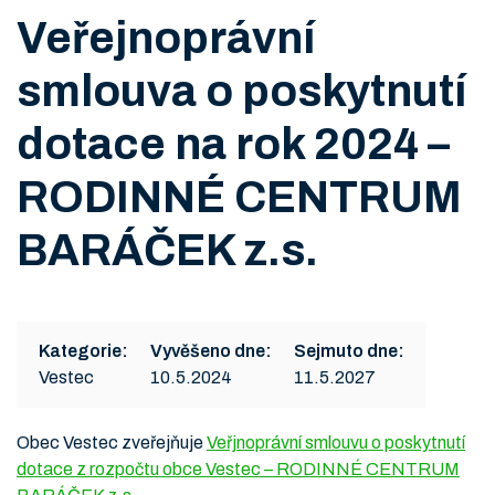
Veřejnoprávní
smlouva o poskytnutí
dotace na rok 2024 –
RODINNÉ CENTRUM
BARÁČEK z.s.
Kategorie:
Vyvěšeno dne:
Sejmuto dne:
Vestec
10.5.2024
11.5.2027
Obec Vestec zveřejňuje
Veřjnoprávní smlouvu o poskytnutí
dotace z rozpočtu obce Vestec – RODINNÉ CENTRUM