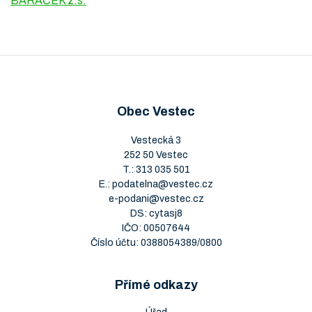
BARÁČEK z.s.
Obec Vestec
Vestecká 3
252 50 Vestec
T.:
313 035 501
E.:
podatelna@vestec.cz
e-podani@vestec.cz
DS: cytasj8
IČO: 00507644
Číslo účtu: 0388054389/0800
Přímé odkazy