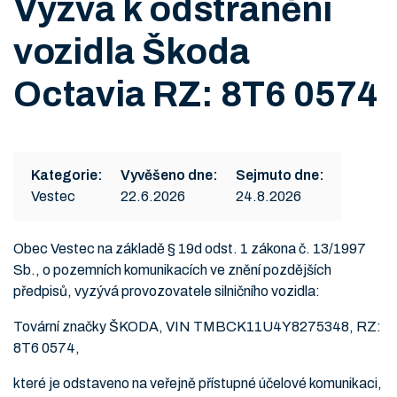
Výzva k odstranění
vozidla Škoda
Octavia RZ: 8T6 0574
Kategorie:
Vyvěšeno dne:
Sejmuto dne:
Vestec
22.6.2026
24.8.2026
Obec Vestec na základě § 19d odst. 1 zákona č. 13/1997
Sb., o pozemních komunikacích ve znění pozdějších
předpisů, vyzývá provozovatele silničního vozidla:
Tovární značky ŠKODA, VIN TMBCK11U4Y8275348, RZ:
8T6 0574,
které je odstaveno na veřejně přístupné účelové komunikaci,