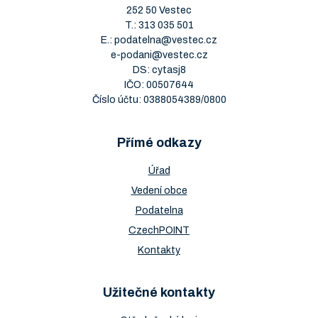
252 50 Vestec
T.:
313 035 501
E.:
podatelna@vestec.cz
e-podani@vestec.cz
DS: cytasj8
IČO: 00507644
Číslo účtu: 0388054389/0800
Přímé odkazy
Úřad
Vedení obce
Podatelna
CzechPOINT
Kontakty
Užitečné kontakty