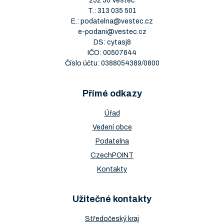
252 50 Vestec
T.:
313 035 501
E.:
podatelna@vestec.cz
e-podani@vestec.cz
DS: cytasj8
IČO: 00507644
Číslo účtu: 0388054389/0800
Přímé odkazy
Úřad
Vedení obce
Podatelna
CzechPOINT
Kontakty
Užitečné kontakty
Středočeský kraj