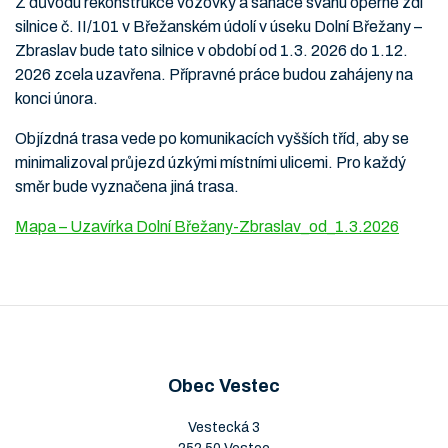
Z důvodu rekonstrukce vozovky a sanace svahu opěrné zdi
silnice č. II/101 v Břežanském údolí v úseku Dolní Břežany –
Zbraslav bude tato silnice v období od 1.3. 2026 do 1.12.
2026 zcela uzavřena. Přípravné práce budou zahájeny na
konci února.
Objízdná trasa vede po komunikacích vyšších tříd, aby se
minimalizoval průjezd úzkými místními ulicemi. Pro každý
směr bude vyznačena jiná trasa.
Mapa – Uzavírka Dolní Břežany-Zbraslav_od_1.3.2026
Obec Vestec
Vestecká 3