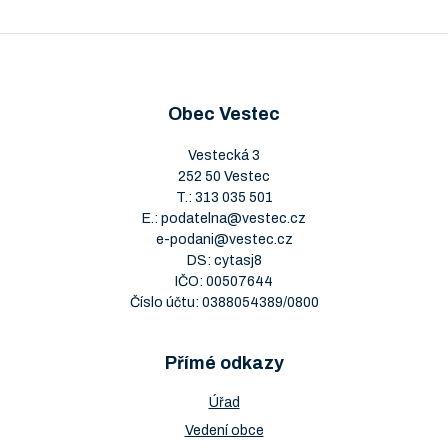
Obec Vestec
Vestecká 3
252 50 Vestec
T.:
313 035 501
E.:
podatelna@vestec.cz
e-podani@vestec.cz
DS: cytasj8
IČO: 00507644
Číslo účtu: 0388054389/0800
Přímé odkazy
Úřad
Vedení obce