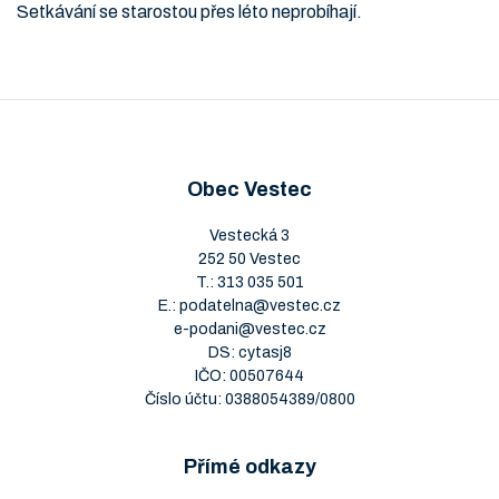
Setkávání se starostou přes léto neprobíhají.
Obec Vestec
Vestecká 3
252 50 Vestec
T.:
313 035 501
E.:
podatelna@vestec.cz
e-podani@vestec.cz
DS: cytasj8
IČO: 00507644
Číslo účtu: 0388054389/0800
Přímé odkazy