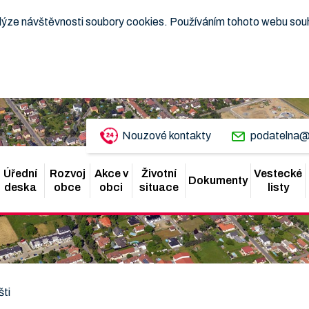
nalýze návštěvnosti soubory cookies. Používáním tohoto webu sou
Nouzové kontakty
podatelna@
Úřední
Rozvoj
Akce v
Životní
Vestecké
Dokumenty
deska
obce
obci
situace
listy
šti