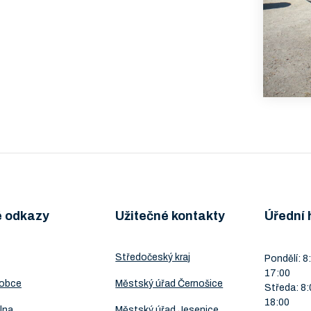
é odkazy
Užitečné kontakty
Úřední 
Středočeský kraj
Pondělí: 8:
17:00
 obce
Městský úřad Černošice
Středa: 8:
18:00
lna
Městský úřad Jesenice