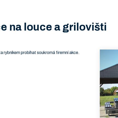
 na louce a grilovišti
 za rybníkem probíhat soukromá firemní akce.