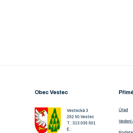
Obec Vestec
Přím
Úřad
Vestecká 3
252 50 Vestec
Vedení
T.:
313 035 501
E.:
Podate