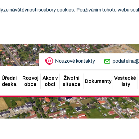
nalýze návštěvnosti soubory cookies. Používáním tohoto webu sou
Nouzové kontakty
podatelna@
Úřední
Rozvoj
Akce v
Životní
Vestecké
Dokumenty
deska
obce
obci
situace
listy