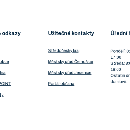
é odkazy
Užitečné kontakty
Úřední 
Středočeský kraj
Pondělí: 8:
17:00
 obce
Městský úřad Černošice
Středa: 8:
18:00
lna
Městský úřad Jesenice
Ostatní dn
domluvě.
POINT
Portál občana
ty