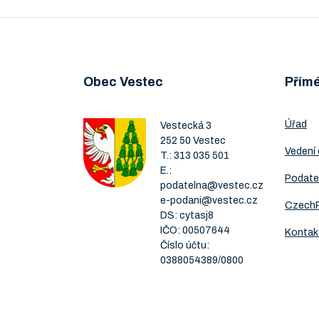
Obec Vestec
Přím
Úřad
Vestecká 3
252 50 Vestec
Vedení
T.:
313 035 501
E.:
Podate
podatelna@vestec.cz
e-podani@vestec.cz
Czech
DS: cytasj8
IČO: 00507644
Kontak
Číslo účtu:
0388054389/0800