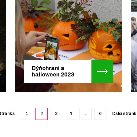
Dýňohraní a
halloween 2023
Stránka
1
2
3
4
…
6
Další stránk