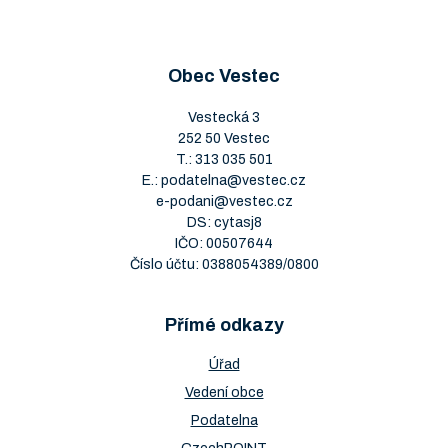
Obec Vestec
Vestecká 3
252 50 Vestec
T.:
313 035 501
E.:
podatelna@vestec.cz
e-podani@vestec.cz
DS: cytasj8
IČO: 00507644
Číslo účtu: 0388054389/0800
Přímé odkazy
Úřad
Vedení obce
Podatelna