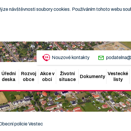
nalýze návštěvnosti soubory cookies. Používáním tohoto webu sou
Nouzové kontakty
podatelna@
Úřední
Rozvoj
Akce v
Životní
Vestecké
Dokumenty
deska
obce
obci
situace
listy
Obecní policie Vestec