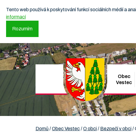
Tento web používá k poskytování funkcí sociálních médií a a
informací
Rozumím
Obec
Vestec
Domů
/
Obec Vestec
/
O obci
/
Bezpečí v obci
/