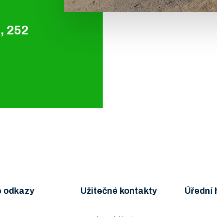
, 252
é odkazy
Užitečné kontakty
Úřední 