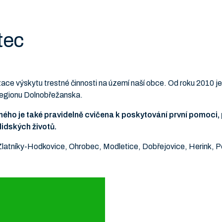
tec
lizace výskytu trestné činnosti na území naší obce. Od roku 2010
 regionu Dolnobřežanska.
ného je také pravidelně cvičena k poskytování první pomoci, 
lidských životů.
Zlatníky-Hodkovice, Ohrobec, Modletice, Dobřejovice, Herink, P