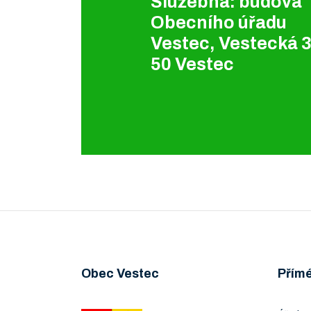
Služebna: budova
Obecního úřadu
Vestec, Vestecká 3
50 Vestec
Obec Vestec
Přím