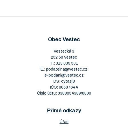
Obec Vestec
Vestecká 3
252 50 Vestec
T.:
313 035 501
E.:
podatelna@vestec.cz
e-podani@vestec.cz
DS: cytasj8
IČO: 00507644
Číslo účtu: 0388054389/0800
Přímé odkazy
Úřad