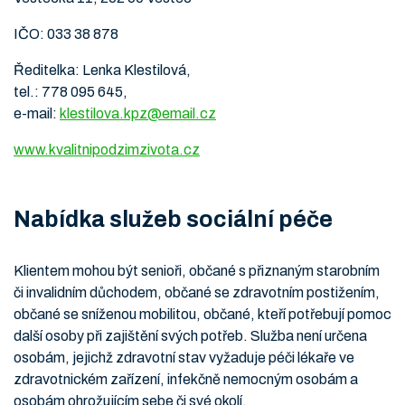
IČO: 033 38 878
Ředitelka: Lenka Klestilová,
tel.: 778 095 645,
e-mail:
klestilova.kpz@email.cz
www.kvalitnipodzimzivota.cz
Nabídka služeb sociální péče
Klientem mohou být senioři, občané s přiznaným starobním
či invalidním důchodem, občané se zdravotním postižením,
občané se sníženou mobilitou, občané, kteří potřebují pomoc
další osoby při zajištění svých potřeb. Služba není určena
osobám, jejichž zdravotní stav vyžaduje péči lékaře ve
zdravotnickém zařízení, infekčně nemocným osobám a
osobám ohrožujícím sebe či své okolí.