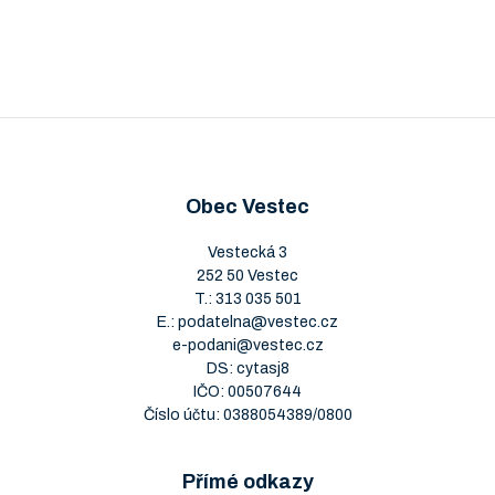
Obec Vestec
Vestecká 3
252 50 Vestec
T.:
313 035 501
E.:
podatelna@vestec.cz
e-podani@vestec.cz
DS: cytasj8
IČO: 00507644
Číslo účtu: 0388054389/0800
Přímé odkazy