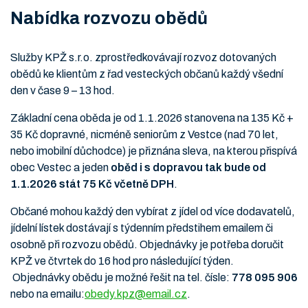
Nabídka rozvozu obědů
Služby KPŽ s.r.o. zprostředkovávají rozvoz dotovaných
obědů ke klientům z řad vesteckých občanů každý všední
den v čase 9 – 13 hod.
Základní cena oběda je od 1.1.2026 stanovena na 135 Kč +
35 Kč dopravné, nicméně seniorům z Vestce (nad 70 let,
nebo imobilní důchodce) je přiznána sleva, na kterou přispívá
obec Vestec a jeden
oběd i s dopravou tak bude od
1.1.2026 stát 75 Kč včetně DPH
.
Občané mohou každý den vybírat z jídel od více dodavatelů,
jídelní lístek dostávají s týdenním předstihem emailem či
osobně při rozvozu obědů. Objednávky je potřeba doručit
KPŽ ve čtvrtek do 16 hod pro následující týden.
Objednávky obědu je možné řešit na tel. čísle:
778 095 906
nebo na emailu:
obedy.kpz@email.cz
.