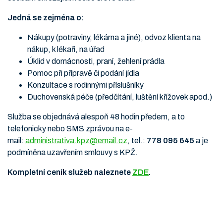
Jedná se zejména o:
Nákupy (potraviny, lékárna a jiné), odvoz klienta na
nákup, k lékaři, na úřad
Úklid v domácnosti, praní, žehlení prádla
Pomoc při přípravě či podání jídla
Konzultace s rodinnými příslušníky
Duchovenská péče (předčítání, luštění křížovek apod.)
Služba se objednává alespoň 48 hodin předem, a to
telefonicky nebo SMS zprávou na e-
mail:
administrativa.kpz@email.cz
, tel.:
778 095 645
a je
podmíněna uzavřením smlouvy s KPŽ.
Kompletní ceník služeb naleznete
ZDE
.